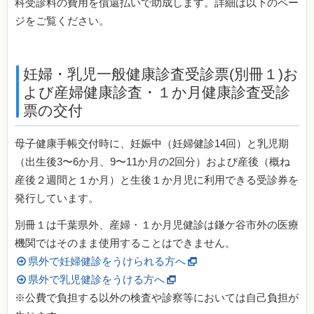
科受診料の費用を償還払いで助成します。詳細は以下のペー
ジをご覧ください。
妊婦・乳児一般健康診査受診票(別冊１)お
よび産婦健康診査・１か月健康診査受診
票の交付
母子健康手帳交付時に、妊娠中（妊婦健診14回）と乳児期
（出生後3〜6か月、9〜11か月の2回分）および産後（概ね
産後２週間と１か月）と生後１か月児に利用できる受診券を
発行しています。
別冊１は千葉県外、産婦・１か月児健診は鎌ケ谷市外の医療
機関ではそのまま使用することはできません。
県外で妊婦健診をうけられる方へ
県外で乳児健診をうける方へ
※公費で負担する以外の検査や診察等においては自己負担が