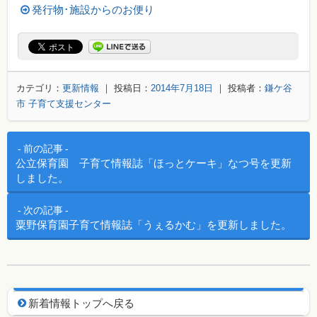
発行物･施設からのお便り
カテゴリ：
更新情報
｜ 投稿日：
2014年7月18日
｜ 投稿者：
鎌ケ谷
市 子育て支援センター
投稿ナビゲーション
前の記事
公立保育園 子育て情報誌「ほっとケーキ」なつ号を更新
しました。
次の記事
粟野保育園子育て情報誌「うぇるかむ」を更新しました。
新着情報用ナビゲーション
新着情報トップへ戻る