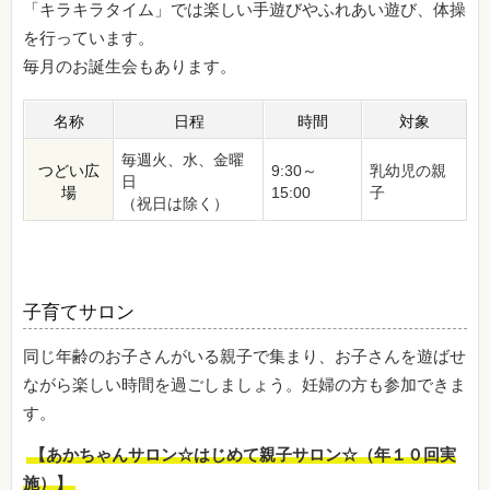
「キラキラタイム」では楽しい手遊びやふれあい遊び、体操
を行っています。
毎月のお誕生会もあります。
名称
日程
時間
対象
毎週火、水、金曜
つどい広
9:30～
乳幼児の親
日
場
15:00
子
（祝日は除く）
子育てサロン
同じ年齢のお子さんがいる親子で集まり、お子さんを遊ばせ
ながら楽しい時間を過ごしましょう。妊婦の方も参加できま
す。
【あかちゃんサロン☆はじめて親子サロン☆（年１０回実
施）】