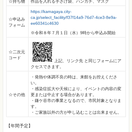
☆持ち物
作品を入れる手さげ袋、ハンカチ、マスク
https://kamagaya.city-
ca.jp/select_facility/f37f14a9-76d7-4ce3-8e9a-
☆申込み
ee60341c4630
フォーム
※令和８年７月１日（水）9時から申込み開始
☆二次元
コード
上記、リンク先 と同じフォームにア
クセスできます。
・発熱や体調不良の時は、来館をお控えくださ
い。
・感染症拡大や天候により、イベントの内容の変
☆その他
更または中止する場合があります。
・鎌ケ谷市の事業となるので、市民対象となりま
す。
・ご家族以外の方が申し込むことは出来ません。
【年間予定】