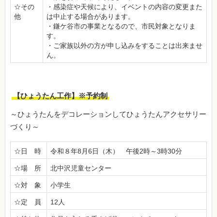
☆その
・感染症や天候により、イベントの内容の変更また
他
は中止する場合があります。
・鎌ケ谷市の事業となるので、市民対象となりま
す。
・ご家族以外の方が申し込みをすることは出来ませ
ん。
【ひょうたん工作】※予約制
～ひょうたんをデコレーションしてひょうたんアクセサリー
づくり～
☆日 時
令和８年8月6日（木） 午後2時～3時30分
☆場 所
北中沢児童センター
☆対 象
小学生
☆定 員
12人