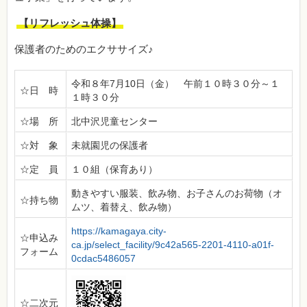
【リフレッシュ体操】
保護者のためのエクササイズ♪
令和８年7月10日（金） 午前１０時３０分～１
☆日 時
１時３０分
☆場 所
北中沢児童センター
☆対 象
未就園児の保護者
☆定 員
１０組（保育あり）
動きやすい服装、飲み物、お子さんのお荷物（オ
☆持ち物
ムツ、着替え、飲み物）
https://kamagaya.city-
☆申込み
ca.jp/select_facility/9c42a565-2201-4110-a01f-
フォーム
0cdac5486057
☆二次元