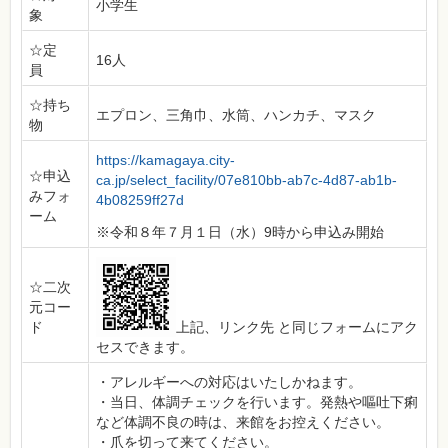
小学生
象
☆定
16人
員
☆持ち
エプロン、三角巾、水筒、ハンカチ、マスク
物
https://kamagaya.city-
☆申込
ca.jp/select_facility/07e810bb-ab7c-4d87-ab1b-
みフォ
4b08259ff27d
ーム
※令和８年７月１日（水）9時から申込み開始
☆二次
元コー
ド
上記、リンク先 と同じフォームにアク
セスできます。
・アレルギーへの対応はいたしかねます。
・当日、体調チェックを行います。発熱や嘔吐下痢
など体調不良の時は、来館をお控えください。
・爪を切って来てください。