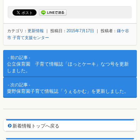
カテゴリ：
更新情報
｜ 投稿日：
2015年7月17日
｜ 投稿者：
鎌ケ谷
市 子育て支援センター
投稿ナビゲーション
前の記事
公立保育園 子育て情報誌「ほっとケーキ」なつ号を更新
しました。
次の記事
粟野保育園子育て情報誌「うぇるかむ」を更新しました。
新着情報用ナビゲーション
新着情報トップへ戻る