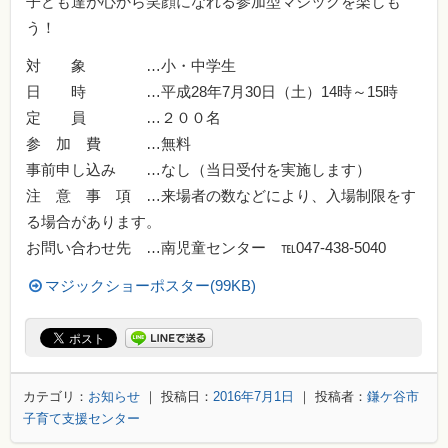
子ども達が心から笑顔になれる参加型マジックを楽しも
う！
対 象 …小・中学生
日 時 …平成28年7月30日（土）14時～15時
定 員 …２００名
参 加 費 …無料
事前申し込み …なし（当日受付を実施します）
注 意 事 項 …来場者の数などにより、入場制限をす
る場合があります。
お問い合わせ先 …南児童センター ℡047-438-5040
マジックショーポスター(99KB)
カテゴリ：
お知らせ
｜ 投稿日：
2016年7月1日
｜ 投稿者：
鎌ケ谷市
子育て支援センター