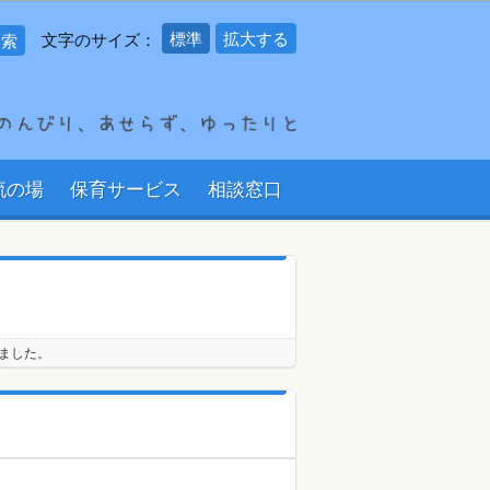
標準
拡大する
文字のサイズ：
流の場
保育サービス
相談窓口
ました。
。