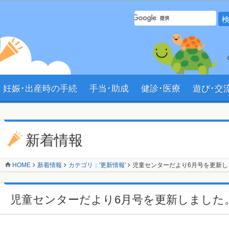
サイト内 検索フォーム
妊娠･出産時の手続
手当･助成
健診･医療
遊び･交
ョン
新着情報
HOME
新着情報
カテゴリ：'更新情報'
児童センターだより6月号を更新し
児童センターだより6月号を更新しました