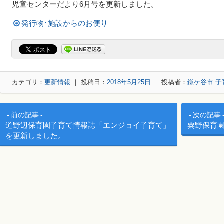
児童センターだより6月号を更新しました。
発行物･施設からのお便り
カテゴリ：
更新情報
｜ 投稿日：
2018年5月25日
｜ 投稿者：
鎌ケ谷市 
投稿ナビゲーション
前の記事
次の記事
道野辺保育園子育て情報誌「エンジョイ子育て」
粟野保育
を更新しました。