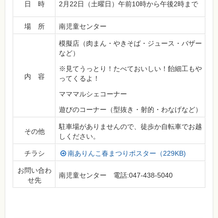
日 時
2月22日（土曜日）午前10時から午後2時まで
場 所
南児童センター
模擬店（肉まん・やきそば・ジュース・バザー
など）
※見てうっとり！たべておいしい！飴細工もや
内 容
ってくるよ！
マママルシェコーナー
遊びのコーナー（型抜き・射的・わなげなど）
駐車場がありませんので、徒歩か自転車でお越
その他
しください。
チラシ
南ありんこ春まつりポスター（229KB)
お問い合わ
南児童センター 電話:047-438-5040
せ先