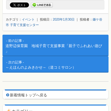
カテゴリ：
イベント
｜ 投稿日：
2020年1月30日
｜ 投稿者：
鎌ケ谷
市 子育て支援センター
投稿ナビゲーション
前の記事
道野辺保育園 地域子育て支援事業「親子でふれあい遊び
」
次の記事
～えほんのよみきかせ～（道コミサロン）
新着情報用ナビゲーション
新着情報トップへ戻る