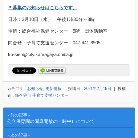
＊
募集のお知らせはこちらです。
日時：3月10日（水） 午後1時30分～3時
場所：総合福祉保健センター 5階 団体活動室
問合せ：子育て支援センター 047-441-8905
ko-sien@city.kamagaya.chiba.jp
カテゴリ：
お知らせ
,
更新情報
｜ 投稿日：
2021年2月15日
｜ 投稿
者：
鎌ケ谷市 子育て支援センター
投稿ナビゲーション
前の記事
公立保育園の園庭開放の一時中止について
次の記事