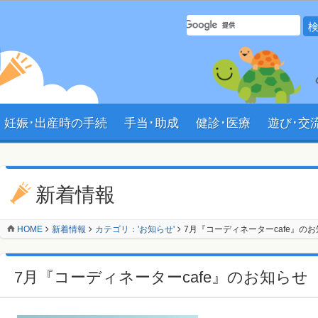
サイト内 検索フォーム
妊娠･出産時の手続
手当･助成
健診･医療
遊び･交
ョン
新着情報
HOME
新着情報
カテゴリ：'お知らせ'
7月『コーディネーターcafe』の
7月『コーディネーターcafe』のお知らせ