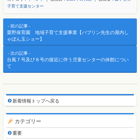
子育て支援センター
投稿ナビゲーション
前の記事
粟野保育園 地域子育て支援事業【バブリン先生の屋内し
ゃぼん玉ショー】
次の記事
台風７号及び８号の接近に伴う児童センターの休館につい
て
新着情報用ナビゲーション
新着情報トップへ戻る
カテゴリー
重要