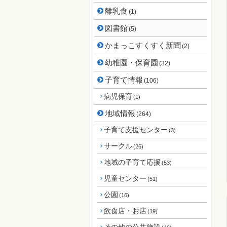
離乳食
(1)
図書館
(5)
かまっこすくすく新聞
(2)
幼稚園・保育園
(32)
子育て情報
(106)
病児保育
(1)
地域情報
(264)
子育て支援センター
(3)
サークル
(26)
地域の子育て応援
(53)
児童センター
(51)
公園
(16)
飲食店・お店
(19)