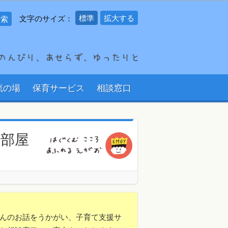
標準
拡大する
文字のサイズ：
流の場
保育サービス
相談窓口
の部屋
んのお話をうかがい、子育て支援サ