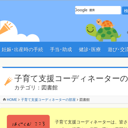
サイト内 検索フォーム
妊娠･出産時の手続
手当･助成
健診･医療
遊び･交
ン
子育て支援コーディネーター
カテゴリ：図書館
HOME
子育て支援コーディネーターの部屋
図書館
子育て支援コーディネーターは、皆さ