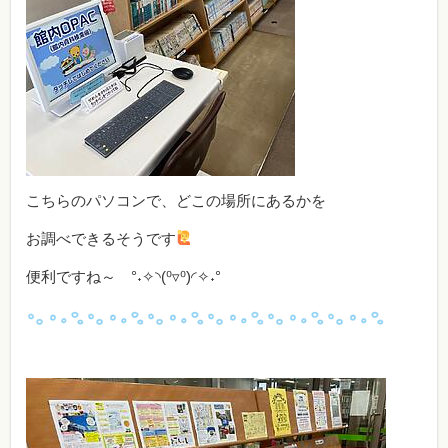
こちらのパソコンで、どこの場所にあるかを
お調べできるそうです
便利ですね～ °˖✧◝(⁰▿⁰)◜✧˖°