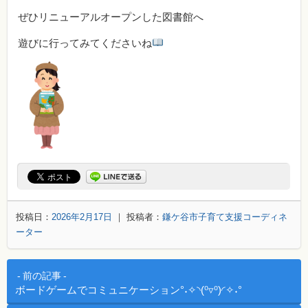
ぜひリニューアルオープンした図書館へ
遊びに行ってみてくださいね
投稿日：
2026年2月17日
｜ 投稿者：
鎌ケ谷市子育て支援コーディネ
ーター
投稿ナビゲーション
前の記事
ボードゲームでコミュニケーション°˖✧◝(⁰▿⁰)◜✧˖°