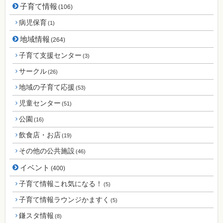
子育て情報
(106)
病児保育
(1)
地域情報
(264)
子育て支援センター
(3)
サークル
(26)
地域の子育て応援
(53)
児童センター
(51)
公園
(16)
飲食店・お店
(19)
その他の公共施設
(46)
イベント
(400)
子育て情報これ気になる！
(5)
子育て情報ラウンジかますく
(5)
鎌スタ情報
(8)