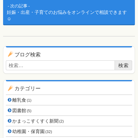
次の記事
妊娠・出産・子育てのお悩みをオンラインで相談できます
☺
ブログ用ナビゲーション
ブログ検索
検索:
カテゴリー
離乳食
(1)
図書館
(5)
かまっこすくすく新聞
(2)
幼稚園・保育園
(32)