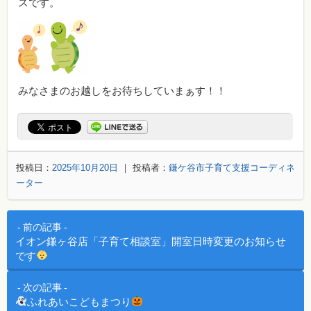
スです。
みなさまのお越しをお待ちしていまぁす！！
投稿日：
2025年10月20日
｜ 投稿者：
鎌ケ谷市子育て支援コーディネ
ーター
投稿ナビゲーション
前の記事
イオン鎌ヶ谷店「子育て相談室」開室日時変更のお知らせ
です
次の記事
ふれあいこどもまつり