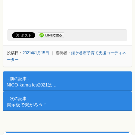
投稿日：
2021年1月15日
｜ 投稿者：
鎌ケ谷市子育て支援コーディネ
ーター
投稿ナビゲーション
前の記事
NICO-kama fes2021は…
次の記事
掲示板で繋がろう！