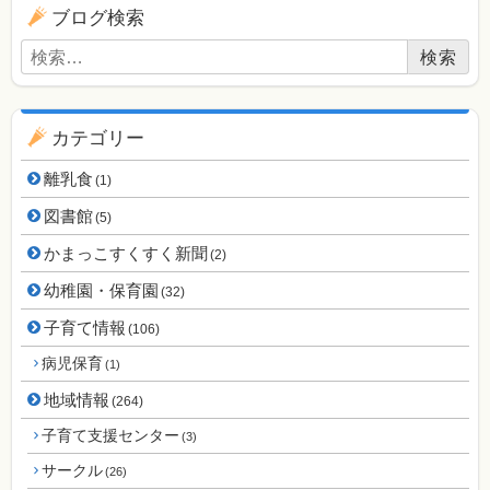
ブログ用ナビゲーション
ブログ検索
検索:
カテゴリー
離乳食
(1)
図書館
(5)
かまっこすくすく新聞
(2)
幼稚園・保育園
(32)
子育て情報
(106)
病児保育
(1)
地域情報
(264)
子育て支援センター
(3)
サークル
(26)