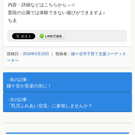
内容・詳細などはこちらから→
☆
普段の公園では体験できない遊びができますよ♪
ちゑ
投稿日：
2016年5月10日
｜ 投稿者：
鎌ケ谷市子育て支援コーディネ
ーター
投稿ナビゲーション
前の記事
鎌ケ谷が音楽の街に！
次の記事
「乳児ふれあい交流」に参加しませんか？