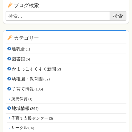
ブログ用ナビゲーション
ブログ検索
検索:
カテゴリー
離乳食
(1)
図書館
(5)
かまっこすくすく新聞
(2)
幼稚園・保育園
(32)
子育て情報
(106)
病児保育
(1)
地域情報
(264)
子育て支援センター
(3)
サークル
(26)