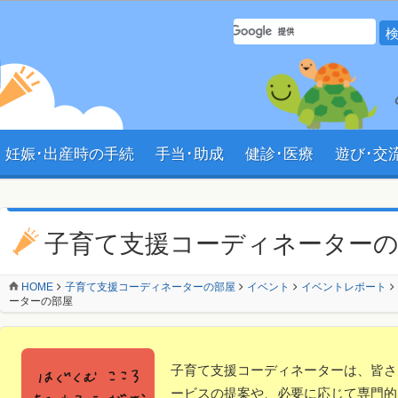
サイト内 検索フォーム
妊娠･出産時の手続
手当･助成
健診･医療
遊び･交
ン
子育て支援コーディネーター
HOME
子育て支援コーディネーターの部屋
イベント
イベントレポート
ーターの部屋
子育て支援コーディネーターは、皆さ
ービスの提案や、必要に応じて専門的