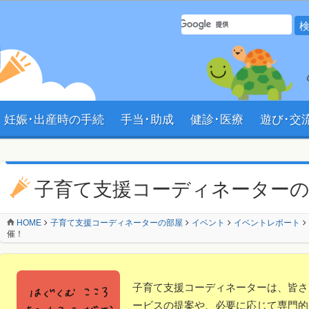
サイト内 検索フォーム
妊娠･出産時の手続
手当･助成
健診･医療
遊び･交
ン
子育て支援コーディネーター
HOME
子育て支援コーディネーターの部屋
イベント
イベントレポート
催！
子育て支援コーディネーターは、皆さ
ービスの提案や、必要に応じて専門的