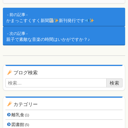
投稿ナビゲーション
前の記事
かまっこすくすく新聞
新刊発行です
次の記事
親子で素敵な音楽の時間はいかがですか？♪
ブログ用ナビゲーション
ブログ検索
検索:
カテゴリー
離乳食
(1)
図書館
(5)