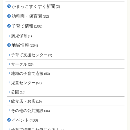
かまっこすくすく新聞
(2)
幼稚園・保育園
(32)
子育て情報
(106)
病児保育
(1)
地域情報
(264)
子育て支援センター
(3)
サークル
(26)
地域の子育て応援
(53)
児童センター
(51)
公園
(16)
飲食店・お店
(19)
その他の公共施設
(46)
イベント
(400)
子育て情報これ気になる！
(5)