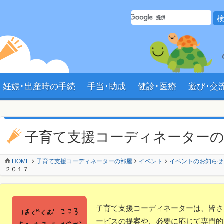
サイト内 検索フォーム
妊娠･出産時の手続
手当･助成
健診･医療
遊び･交
ン
子育て支援コーディネーター
HOME
子育て支援コーディネーターの部屋
イベント
イベントのお知らせ
２０１７
子育て支援コーディネーターは、皆さ
ービスの提案や、必要に応じて専門的