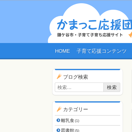
HOME
子育て応援コンテンツ
ブログ用ナビゲーショ
ブログ検索
検索:
カテゴリー
離乳食
(1)
図書館
(5)