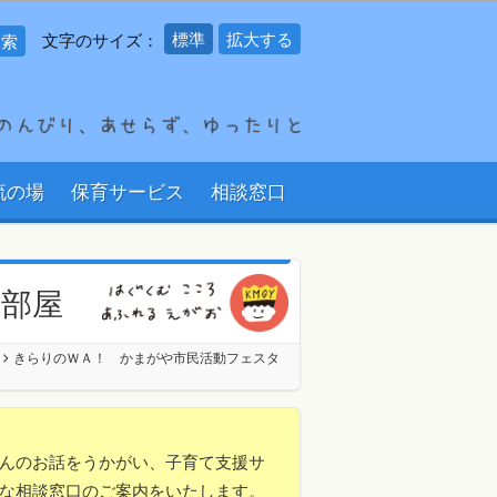
標準
拡大する
文字のサイズ：
流の場
保育サービス
相談窓口
の部屋
きらりのＷＡ！ かまがや市民活動フェスタ
んのお話をうかがい、子育て支援サ
な相談窓口のご案内をいたします。