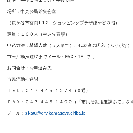
開演 午後２時１０分～午後５時
場所：中央公民館集会室
（鎌ケ谷市富岡1-1-3 ショッピングプラザ鎌ケ谷３階）
定員：１００人（申込先着順）
申込方法：希望人数（５人まで）、代表者の氏名（ふりがな）
市民活動推進課までメール・FAX・TELで
。
お問合せ・お申込み先
市民活動推進課
ＴＥＬ：０４７‐４４５‐１２７４（直通）
ＦＡＸ：０４７‐４４５‐１４００（「市民活動推進課あて」を
メール：
sikatu@city.kamagaya.chiba.jp