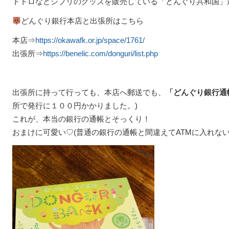
トトロなどジブリのグッズを販売している「どんぐり共和国」
どんぐり銀行本店と出張所はこちら
本店⇒
https://okawafk.or.jp/space/1761/
出張所⇒
https://benelic.com/donguri/list.php
出張所に持って行っても、本店へ郵送でも、
「どんぐり銀行通
所で発行に１００円かかりました。)
これが、本当の銀行の通帳とそっくり！
おまけに可愛い♡(普通の銀行の通帳と間違えてATMに入れな