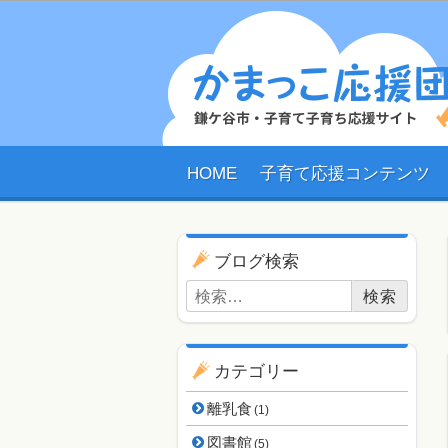
HOME
子育て応援コンテンツ
ブログ用ナビゲーショ
ブログ検索
検索:
カテゴリー
離乳食
(1)
図書館
(5)