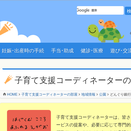
サイト内 検索フォーム
妊娠･出産時の手続
手当･助成
健診･医療
遊び･交
ン
子育て支援コーディネーター
HOME
子育て支援コーディネーターの部屋
地域情報
公園
どんぐり銀行
子育て支援コーディネーターは、皆さ
ービスの提案や、必要に応じて専門的