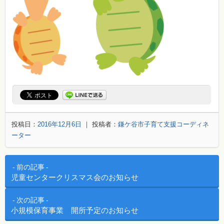
投稿日：
2016年12月6日
｜ 投稿者：
鎌ケ谷市子育て支援コーディネ
ーター
投稿ナビゲーション
前の記事
児童センタークリスマス会のお知らせ
次の記事
小規模保育事業 開所予定のお知らせ