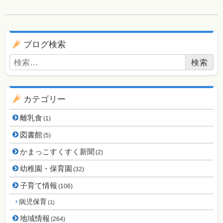
ブログ用ナビゲーション
ブログ検索
検索:
カテゴリー
離乳食
(1)
図書館
(5)
かまっこすくすく新聞
(2)
幼稚園・保育園
(32)
子育て情報
(106)
病児保育
(1)
地域情報
(264)