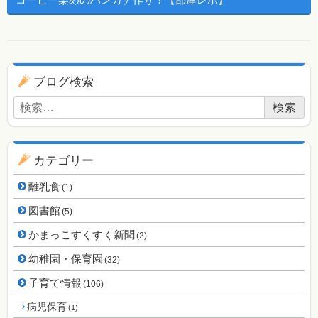
ブログ用ナビゲーション
ブログ検索
検索:
カテゴリー
離乳食
(1)
図書館
(5)
かまっこすくすく新聞
(2)
幼稚園・保育園
(32)
子育て情報
(106)
病児保育
(1)