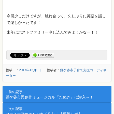
今回少しだけですが、触れ合って、久しぶりに英語を話し
て楽しかったです！
来年はホストファミリー申し込んでみようかなー！！
投稿日：
2017年12月5日
｜ 投稿者：
鎌ケ谷市子育て支援コーディネ
ーター
投稿ナビゲーション
前の記事
鎌ケ谷市民創作ミュージカル『たぬき』に潜入～！
次の記事
コーヒー染めのハンカチ作り！【部屋レポ】