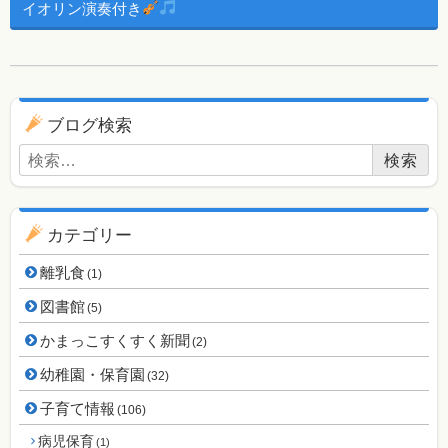
イオリン演奏付き
ブログ用ナビゲーション
ブログ検索
検索:
カテゴリー
離乳食
(1)
図書館
(5)
かまっこすくすく新聞
(2)
幼稚園・保育園
(32)
子育て情報
(106)
病児保育
(1)