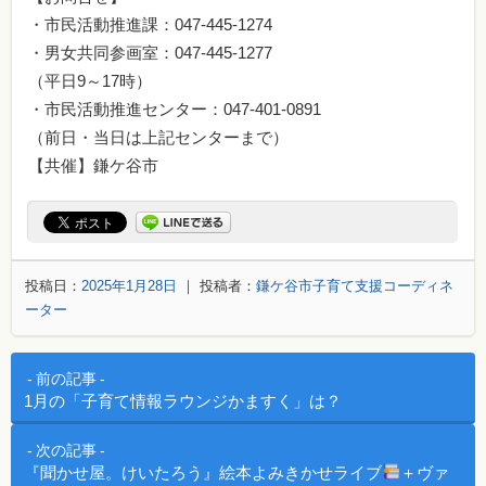
・市民活動推進課：047-445-1274
・男女共同参画室：047-445-1277
（平日9～17時）
・市民活動推進センター：047-401-0891
（前日・当日は上記センターまで）
【共催】鎌ケ谷市
投稿日：
2025年1月28日
｜ 投稿者：
鎌ケ谷市子育て支援コーディネ
ーター
投稿ナビゲーション
前の記事
1月の「子育て情報ラウンジかますく」は？
次の記事
『聞かせ屋。けいたろう』絵本よみきかせライブ
＋ヴァ