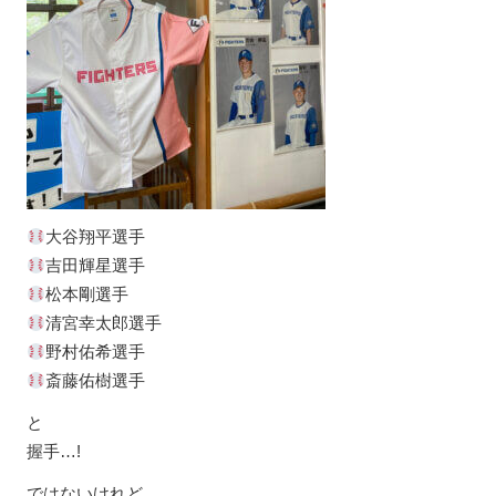
大谷翔平選手
吉田輝星選手
松本剛選手
清宮幸太郎選手
野村佑希選手
斎藤佑樹選手
と
握手…!
ではないけれど