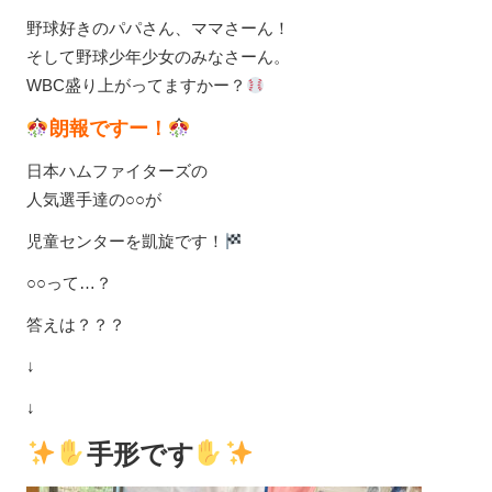
野球好きのパパさん、ママさーん！
そして野球少年少女のみなさーん。
WBC盛り上がってますかー？
朗報ですー！
日本ハムファイターズの
人気選手達の○○が
児童センターを凱旋です！
○○って…？
答えは？？？
↓
↓
手形です