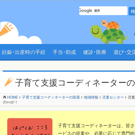
サイト内 検索フォーム
妊娠･出産時の手続
手当･助成
健診･医療
遊び･交
ン
子育て支援コーディネーター
HOME
子育て支援コーディネーターの部屋
地域情報
児童センター
児童
の○○が！
子育て支援コーディネーターは、皆さ
ービスの提案や、必要に応じて専門的