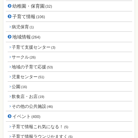
幼稚園・保育園
(32)
子育て情報
(106)
病児保育
(1)
地域情報
(264)
子育て支援センター
(3)
サークル
(26)
地域の子育て応援
(53)
児童センター
(51)
公園
(16)
飲食店・お店
(19)
その他の公共施設
(46)
イベント
(400)
子育て情報これ気になる！
(5)
子育て情報ラウンジかますく
(5)