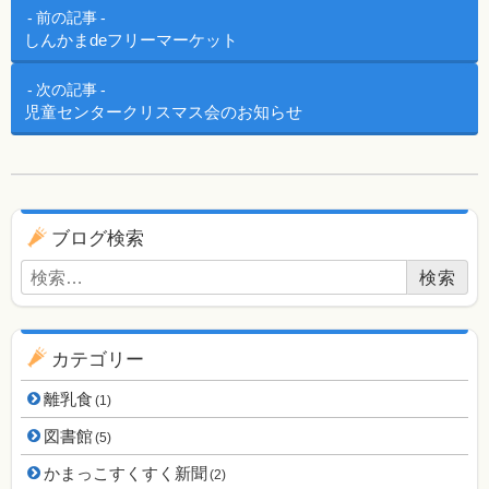
投稿ナビゲーション
前の記事
しんかまdeフリーマーケット
次の記事
児童センタークリスマス会のお知らせ
ブログ用ナビゲーション
ブログ検索
検索:
カテゴリー
離乳食
(1)
図書館
(5)
かまっこすくすく新聞
(2)