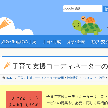
サイト内 検索フォーム
妊娠･出産時の手続
手当･助成
健診･医療
遊び･交
ン
子育て支援コーディネーター
HOME
子育て支援コーディネーターの部屋
地域情報
その他の公共施設
子育て支援コーディネーターは、皆さ
ービスの提案や、必要に応じて専門的