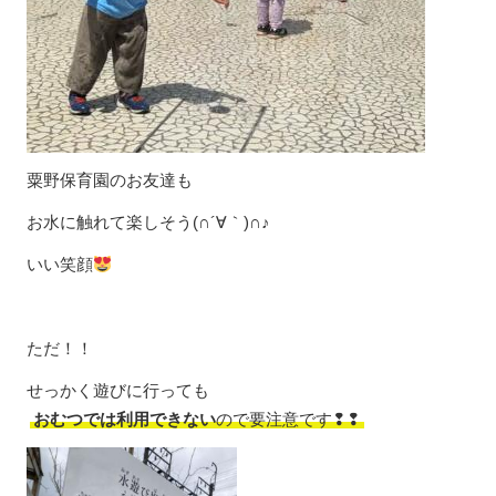
粟野保育園のお友達も
お水に触れて楽しそう(∩´∀｀)∩♪
いい笑顔
ただ！！
せっかく遊びに行っても
おむつでは利用できない
ので要注意です❢❢