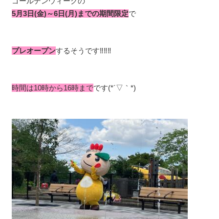
ゴールデンウィークの
5月3日(金)～6日(月)までの期間限定
で
プレオープン
するそうです‼‼‼
時間は10時から16時まで
です(*´▽｀*)