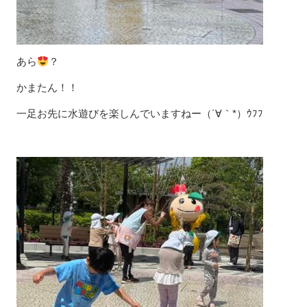
あら
？
かまたん！！
一足お先に水遊びを楽しんでいますねー（´∀｀*）ｳﾌﾌ