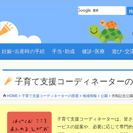
サイト内 検索フォーム
妊娠･出産時の手続
手当･助成
健診･医療
遊び･交
ン
子育て支援コーディネーター
HOME
子育て支援コーディネーターの部屋
地域情報
公園
市制記念公園
子育て支援コーディネーターは、皆さ
ービスの提案や、必要に応じて専門的