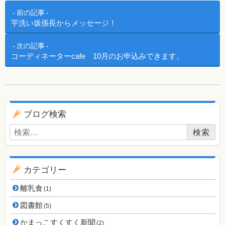
投稿ナビゲーション
前の記事
芋洗い坂係長からメッセージ！
次の記事
コーディネーターcafe 10月のお申込みできます。
ブログ用ナビゲーション
ブログ検索
検索:
カテゴリー
離乳食
(1)
図書館
(5)
かまっこすくすく新聞
(2)