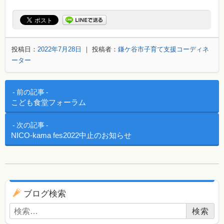
投稿日：
2022年7月28日
｜ 投稿者：
鎌ケ谷市子育て支援コーディネ
ーター
投稿ナビゲーション
前の記事
こども食堂フォーラム
次の記事
NICO-kama fes2022中止のお知らせ
ブログ用ナビゲーション
ブログ検索
検索: