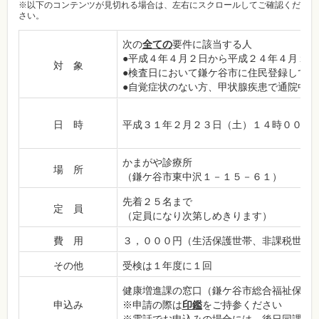
※以下のコンテンツが見切れる場合は、左右にスクロールしてご確認くだ
さい。
次の
全ての
要件に該当する人
●平成４年４月２日から平成２４年４月１日
対 象
●検査日において鎌ケ谷市に住民登録してい
●自覚症状のない方、甲状腺疾患で通院中ま
日 時
平成３１年２月２３日（土）１４時００分
かまがや診療所
場 所
（鎌ケ谷市東中沢１－１５－６１）
先着２５名まで
定 員
（定員になり次第しめきります）
費 用
３，０００円（生活保護世帯、非課税世帯
その他
受検は１年度に１回
健康増進課の窓口（鎌ケ谷市総合福祉保健
申込み
※申請の際は
印鑑
をご持参ください
※電話でお申込みの場合には、後日同課窓