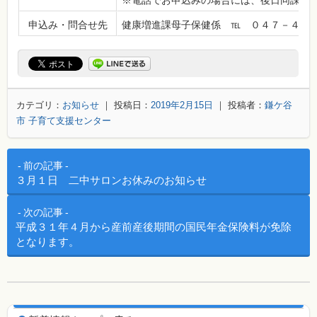
申込み・問合せ先
健康増進課母子保健係 ℡ ０４７－４４
カテゴリ：
お知らせ
｜ 投稿日：
2019年2月15日
｜ 投稿者：
鎌ケ谷
市 子育て支援センター
投稿ナビゲーション
前の記事
３月１日 二中サロンお休みのお知らせ
次の記事
平成３１年４月から産前産後期間の国民年金保険料が免除
となります。