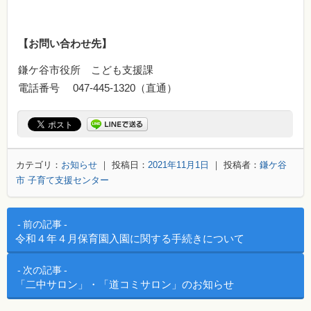
【お問い合わせ先】
鎌ケ谷市役所 こども支援課
電話番号 047-445-1320（直通）
カテゴリ：
お知らせ
｜ 投稿日：
2021年11月1日
｜ 投稿者：
鎌ケ谷
市 子育て支援センター
投稿ナビゲーション
前の記事
令和４年４月保育園入園に関する手続きについて
次の記事
「二中サロン」・「道コミサロン」のお知らせ