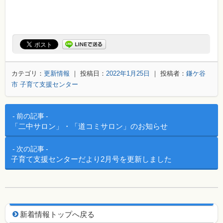
カテゴリ：
更新情報
｜ 投稿日：
2022年1月25日
｜ 投稿者：
鎌ケ谷
市 子育て支援センター
投稿ナビゲーション
前の記事
「二中サロン」・「道コミサロン」のお知らせ
次の記事
子育て支援センターだより2月号を更新しました
新着情報用ナビゲーション
新着情報トップへ戻る