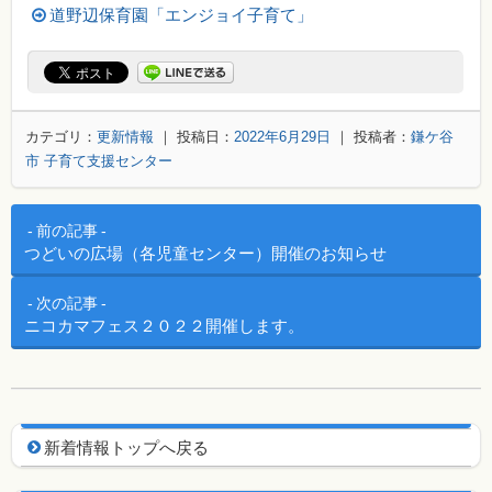
道野辺保育園「エンジョイ子育て」
カテゴリ：
更新情報
｜ 投稿日：
2022年6月29日
｜ 投稿者：
鎌ケ谷
市 子育て支援センター
投稿ナビゲーション
前の記事
つどいの広場（各児童センター）開催のお知らせ
次の記事
ニコカマフェス２０２２開催します。
新着情報用ナビゲーション
新着情報トップへ戻る