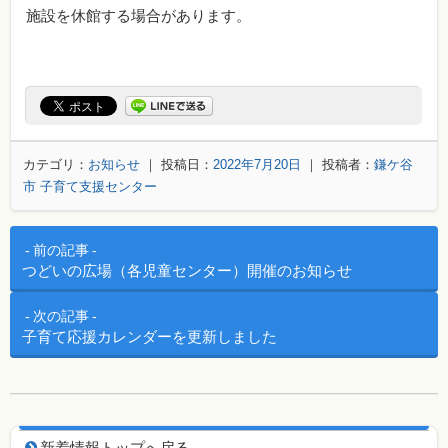
施設を休館する場合があります。
カテゴリ：
お知らせ
｜ 投稿日：
2022年7月20日
｜ 投稿者：
鎌ケ谷
市 子育て支援センター
投稿ナビゲーション
前の記事
つどいの広場（各児童センター）開催のお知らせ
次の記事
子育て応援カレンダーを更新しました
新着情報トップへ戻る