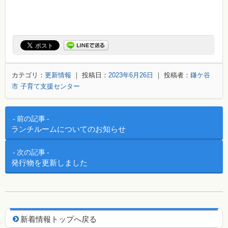
カテゴリ：
更新情報
｜ 投稿日：
2023年6月26日
｜ 投稿者：
鎌ケ谷
市 子育て支援センター
投稿ナビゲーション
前の記事
ランチルームについてのお知らせ
次の記事
発行物を更新しました
新着情報用ナビゲーション
新着情報トップへ戻る