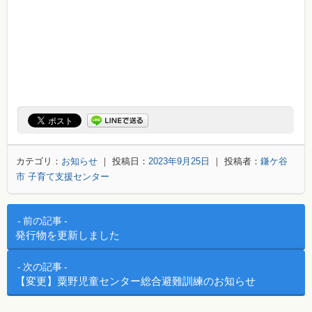
カテゴリ：
お知らせ
｜ 投稿日：
2023年9月25日
｜ 投稿者：
鎌ケ谷
市 子育て支援センター
投稿ナビゲーション
前の記事
発行物を更新しました
次の記事
【変更】粟野児童センター総合避難訓練のお知らせ