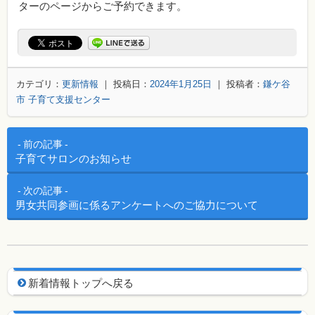
ターのページからご予約できます。
カテゴリ：
更新情報
｜ 投稿日：
2024年1月25日
｜ 投稿者：
鎌ケ谷
市 子育て支援センター
投稿ナビゲーション
前の記事
子育てサロンのお知らせ
次の記事
男女共同参画に係るアンケートへのご協力について
新着情報用ナビゲーション
新着情報トップへ戻る