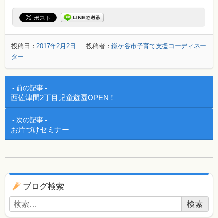
投稿日：
2017年2月2日
｜ 投稿者：
鎌ケ谷市子育て支援コーディネー
ター
投稿ナビゲーション
前の記事
西佐津間2丁目児童遊園OPEN！
次の記事
お片づけセミナー
ブログ用ナビゲーション
ブログ検索
検索: