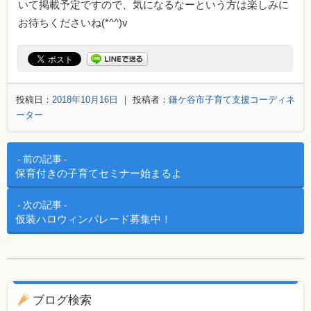
いて掲載予定ですので、気になるなーという方は楽しみに
お待ちくださいね(*^^)v
投稿日：
2018年10月16日
｜ 投稿者：
鎌ケ谷市子育て支援コーディネ
ーター
投稿ナビゲーション
前の記事
保育付きの子育てセミナー始まるよ
次の記事
仮装ハロウィンパレード募集中！
ブログ用ナビゲーション
ブログ検索