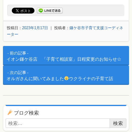
投稿日：
2023年1月17日
｜ 投稿者：
鎌ケ谷市子育て支援コーディネ
ーター
投稿ナビゲーション
前の記事
イオン鎌ケ谷店 「子育て相談室」日程変更のお知らせ☆
次の記事
オルガさんに聞いてみました
ウクライナの子育て話
ブログ用ナビゲーション
ブログ検索
検索: