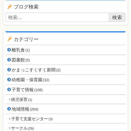
ブログ用ナビゲーション
ブログ検索
検索:
カテゴリー
離乳食
(1)
図書館
(5)
かまっこすくすく新聞
(2)
幼稚園・保育園
(32)
子育て情報
(106)
病児保育
(1)
地域情報
(264)
子育て支援センター
(3)
サークル
(26)