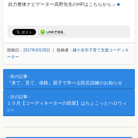
自力整体ナビゲーター高野先生のHPはこちらから
→★
投稿日：
2017年9月26日
｜ 投稿者：
鎌ケ谷市子育て支援コーディネ
ーター
投稿ナビゲーション
前の記事
『来て、見て、体験』親子で学べる防災訓練のお知らせ
次の記事
１０月【コーディネーターの部屋】はちょこっとハロウィ
ン♪