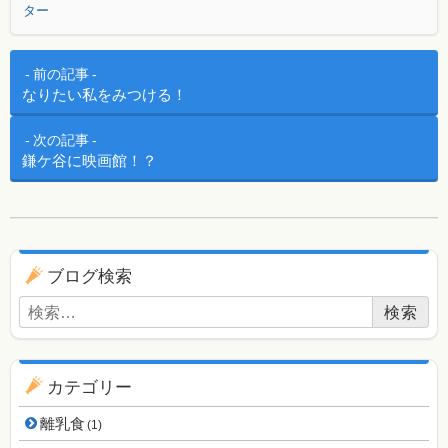
ター
投稿ナビゲーション
前の記事
なりたい私をみつける！
次の記事
鎌ケ谷に映画館！？
ブログ用ナビゲーション
ブログ検索
検索:
カテゴリー
離乳食
(1)