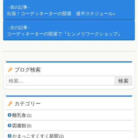
投稿ナビゲーション
前の記事
出張！コーディネーターの部屋 後半スケジュール♪
次の記事
コーディネーターの部屋で『ヒンメリワークショップ』
ブログ用ナビゲーション
ブログ検索
検索:
カテゴリー
離乳食
(1)
図書館
(5)
かまっこすくすく新聞
(2)