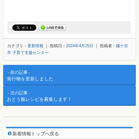
カテゴリ：
更新情報
｜ 投稿日：
2024年4月25日
｜ 投稿者：
鎌ケ谷
市 子育て支援センター
投稿ナビゲーション
前の記事
発行物を更新しました
次の記事
おとう飯レシピを募集します！
新着情報用ナビゲーション
新着情報トップへ戻る